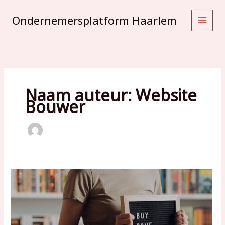
Ga
naar
Ondernemersplatform Haarlem
de
inhoud
Naam auteur: Website
Bouwer